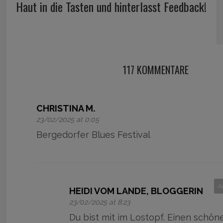
Haut in die Tasten und hinterlasst Feedback!
117 KOMMENTARE
CHRISTINA M.
23/02/2025 at 0:05
Bergedorfer Blues Festival
A
HEIDI VOM LANDE, BLOGGERIN
23/02/2025 at 8:23
Du bist mit im Lostopf. Einen schön