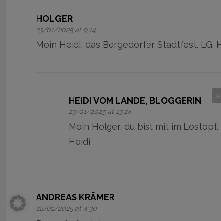
HOLGER
23/01/2025 at 9:14
Moin Heidi, das Bergedorfer Stadtfest. LG. 
A
HEIDI VOM LANDE, BLOGGERIN
23/01/2025 at 13:24
Moin Holger, du bist mit im Lostopf.
Heidi
ANDREAS KRÄMER
22/01/2025 at 4:30