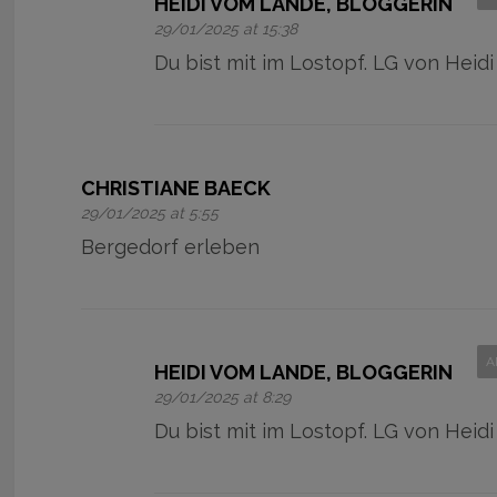
HEIDI VOM LANDE, BLOGGERIN
29/01/2025 at 15:38
Du bist mit im Lostopf. LG von Heidi
CHRISTIANE BAECK
29/01/2025 at 5:55
Bergedorf erleben
A
HEIDI VOM LANDE, BLOGGERIN
29/01/2025 at 8:29
Du bist mit im Lostopf. LG von Heidi