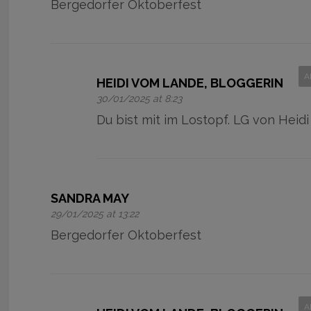
Bergedorfer Oktoberfest
A
HEIDI VOM LANDE, BLOGGERIN
30/01/2025 at 8:23
Du bist mit im Lostopf. LG von Heidi
SANDRA MAY
29/01/2025 at 13:22
Bergedorfer Oktoberfest
A