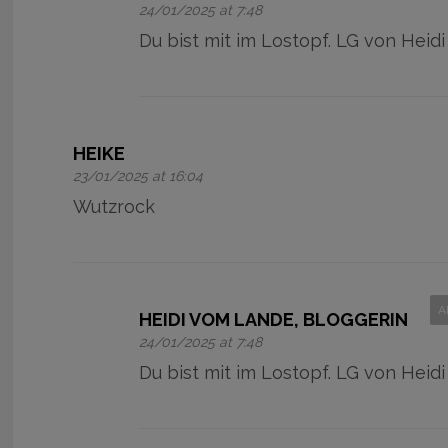
24/01/2025 at 7:48
Du bist mit im Lostopf. LG von Heidi
HEIKE
23/01/2025 at 16:04
Wutzrock
A
HEIDI VOM LANDE, BLOGGERIN
24/01/2025 at 7:48
Du bist mit im Lostopf. LG von Heidi