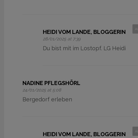
A
HEIDI VOM LANDE, BLOGGERIN
28/01/2025 at 7:39
Du bist mit im Lostopf. LG Heidi
NADINE PFLEGSHÖRL
24/01/2025 at 5:08
Bergedorf erleben
A
HEIDI VOM LANDE, BLOGGERIN