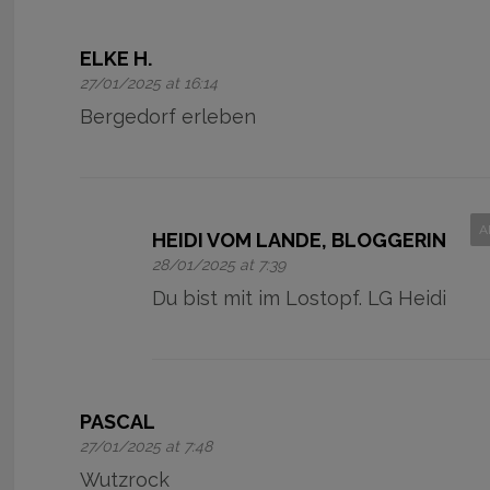
ELKE H.
27/01/2025 at 16:14
Bergedorf erleben
A
HEIDI VOM LANDE, BLOGGERIN
28/01/2025 at 7:39
Du bist mit im Lostopf. LG Heidi
PASCAL
27/01/2025 at 7:48
Wutzrock