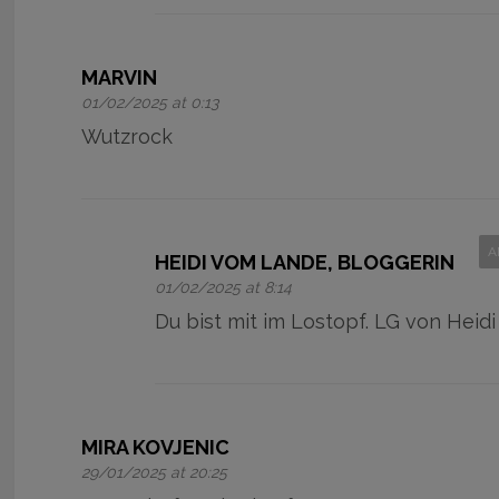
MARVIN
01/02/2025 at 0:13
Wutzrock
A
HEIDI VOM LANDE, BLOGGERIN
01/02/2025 at 8:14
Du bist mit im Lostopf. LG von Heidi
MIRA KOVJENIC
29/01/2025 at 20:25