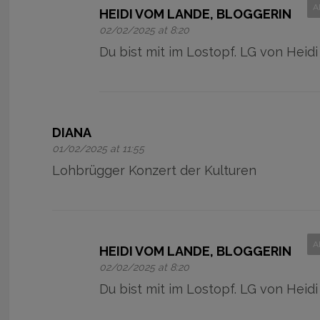
A
HEIDI VOM LANDE, BLOGGERIN
02/02/2025 at 8:20
Du bist mit im Lostopf. LG von Heidi
DIANA
01/02/2025 at 11:55
Lohbrügger Konzert der Kulturen
A
HEIDI VOM LANDE, BLOGGERIN
02/02/2025 at 8:20
Du bist mit im Lostopf. LG von Heidi