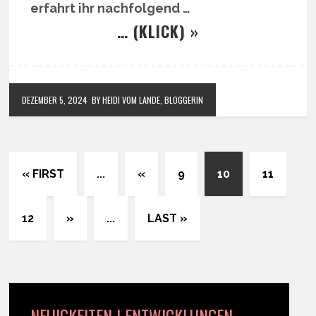
erfahrt ihr nachfolgend …
… (KLICK) »
DEZEMBER 5, 2024
BY HEIDI VOM LANDE, BLOGGERIN
« FIRST
...
«
9
10
11
12
»
...
LAST »
NEUIGKEITEN | ENTWICKLUNGEN