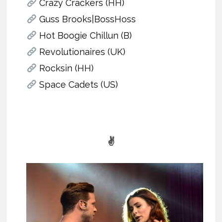
Crazy Crackers (HH)
Guss Brooks|BossHoss
Hot Boogie Chillun (B)
Revolutionaires (UK)
Rocksin (HH)
Space Cadets (US)
✌