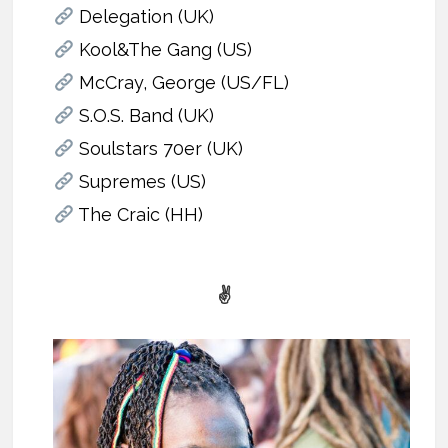
Delegation (UK)
Kool&The Gang (US)
McCray, George (US/FL)
S.O.S. Band (UK)
Soulstars 70er (UK)
Supremes (US)
The Craic (HH)
✌