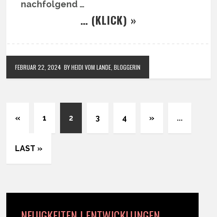
nachfolgend …
… (KLICK) »
FEBRUAR 22, 2024
BY HEIDI VOM LANDE, BLOGGERIN
«
1
2
3
4
»
...
LAST »
NEUIGKEITEN | ENTWICKLUNGEN