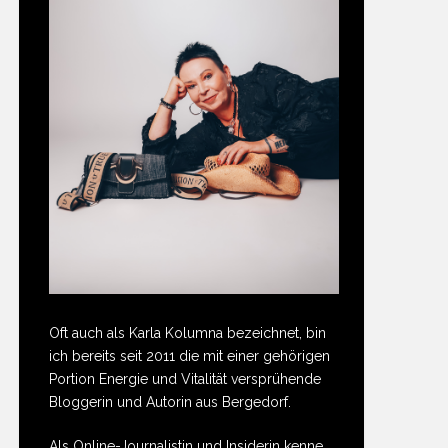
Oft auch als Karla Kolumna bezeichnet, bin
ich bereits seit 2011 die mit einer gehörigen
Portion Energie und Vitalität versprühende
Bloggerin und Autorin aus Bergedorf.
Als Online-Journalistin und Insiderin kenne