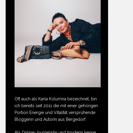
Oft auch als Karla Kolumna bezeichnet, bin
ich bereits seit 2011 die mit einer gehörigen
Portion Energie und Vitalität versprühende
Bloggerin und Autorin aus Bergedorf.
Als Online-Journalistin und Insiderin kenne