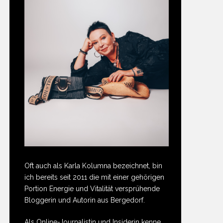
Oft auch als Karla Kolumna bezeichnet, bin
ich bereits seit 2011 die mit einer gehörigen
Portion Energie und Vitalität versprühende
Bloggerin und Autorin aus Bergedorf.
Als Online-Journalistin und Insiderin kenne