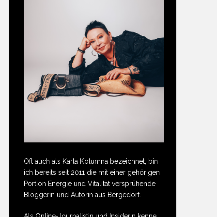
Oft auch als Karla Kolumna bezeichnet, bin
ich bereits seit 2011 die mit einer gehörigen
Portion Energie und Vitalität versprühende
Bloggerin und Autorin aus Bergedorf.
Als Online-Journalistin und Insiderin kenne