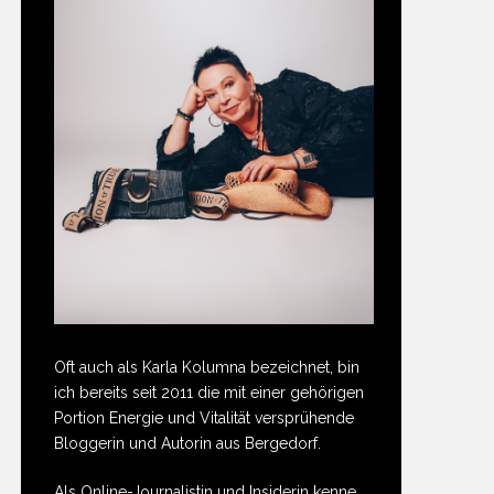
Oft auch als Karla Kolumna bezeichnet, bin
ich bereits seit 2011 die mit einer gehörigen
Portion Energie und Vitalität versprühende
Bloggerin und Autorin aus Bergedorf.
Als Online-Journalistin und Insiderin kenne