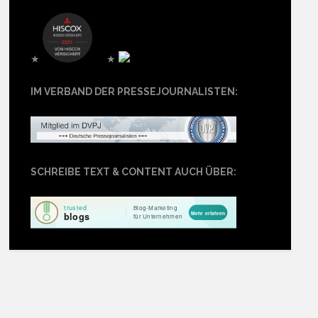
★
★
IM VERBAND DER PRESSEJOURNALISTEN:
SCHREIBE TEXT & CONTENT AUCH ÜBER: