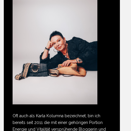
Oft auch als Karla Kolumna bezeichnet, bin ich
bereits seit 2011 die mit einer gehörigen Portion
Energie und Vitalität versprühende Bloggerin und