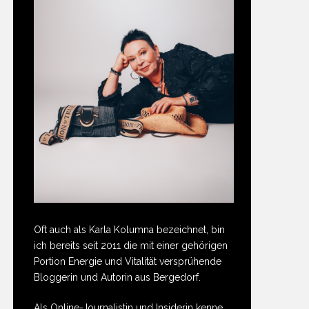
Oft auch als Karla Kolumna bezeichnet, bin
ich bereits seit 2011 die mit einer gehörigen
Portion Energie und Vitalität versprühende
Bloggerin und Autorin aus Bergedorf.
Als Online-Journalistin und Insiderin kenne