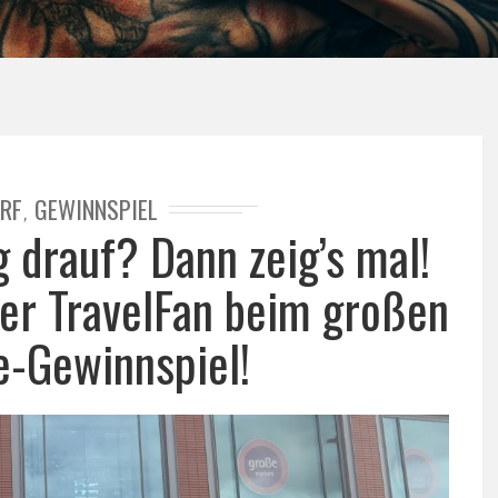
RF
GEWINNSPIEL
,
g drauf? Dann zeig’s mal!
er TravelFan beim großen
-Gewinnspiel!