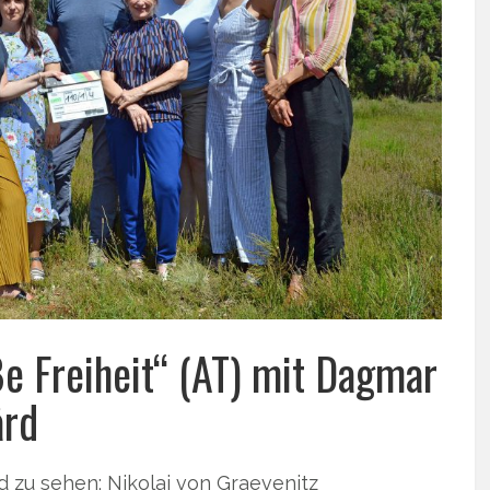
ße Freiheit“ (AT) mit Dagmar
ård
d zu sehen: Nikolai von Graevenitz