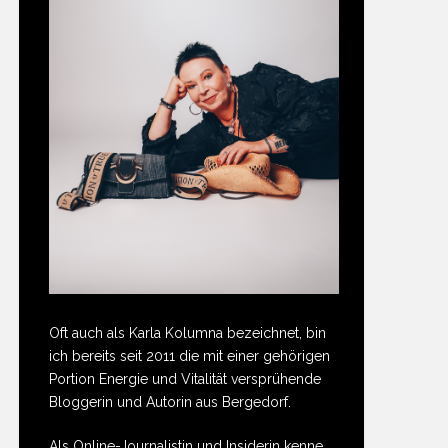
Oft auch als Karla Kolumna bezeichnet, bin
ich bereits seit 2011 die mit einer gehörigen
Portion Energie und Vitalität versprühende
Bloggerin und Autorin aus Bergedorf.
Als Online-Journalistin und Insiderin kenne