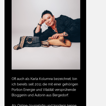
Oft auch als Karla Kolumna bezeichnet, bin
ich bereits seit 2011 die mit einer gehörigen
Portion Energie und Vitalität versprühende
Bloggerin und Autorin aus Bergedorf.
Als Online-Journalistin und Insiderin kenne