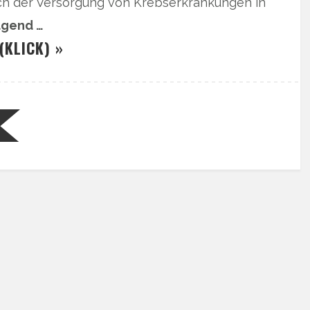
ch der Versorgung von Krebserkrankungen in
lgend …
(KLICK) »