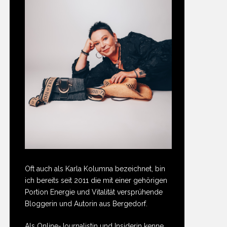
Oft auch als Karla Kolumna bezeichnet, bin
ich bereits seit 2011 die mit einer gehörigen
Portion Energie und Vitalität versprühende
Bloggerin und Autorin aus Bergedorf.
Als Online-Journalistin und Insiderin kenne