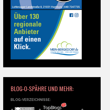
BLOG-O-SPÄHRE UND MEHR:
BLOG-VERZEICHNISSE:
★
★
★