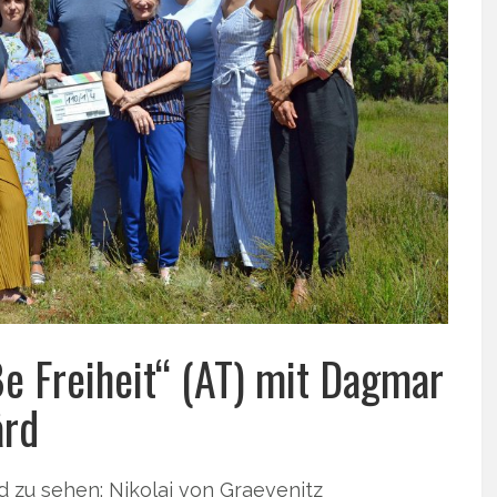
ße Freiheit“ (AT) mit Dagmar
ård
d zu sehen: Nikolai von Graevenitz