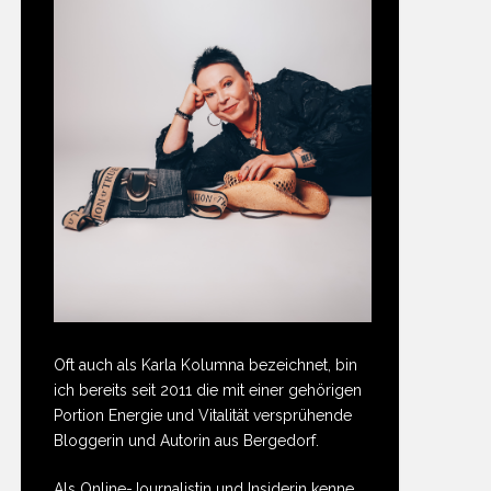
Oft auch als Karla Kolumna bezeichnet, bin
ich bereits seit 2011 die mit einer gehörigen
Portion Energie und Vitalität versprühende
Bloggerin und Autorin aus Bergedorf.
Als Online-Journalistin und Insiderin kenne