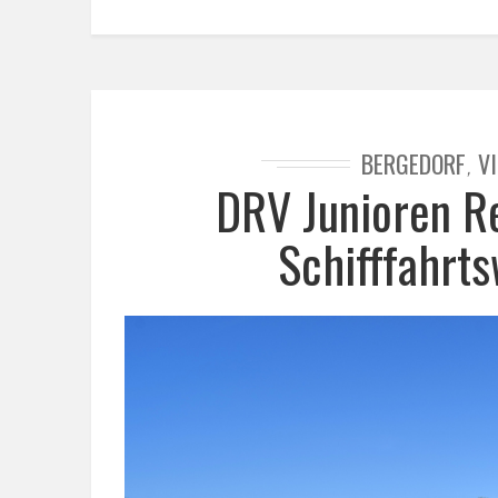
BERGEDORF
V
,
DRV Junioren R
Schifffahrt