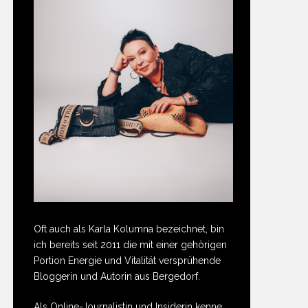
Oft auch als Karla Kolumna bezeichnet, bin
ich bereits seit 2011 die mit einer gehörigen
Portion Energie und Vitalität versprühende
Bloggerin und Autorin aus Bergedorf.
Als Online-Journalistin und Insiderin kenne