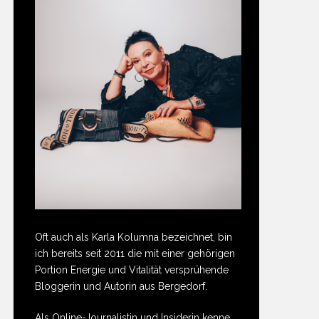
Oft auch als Karla Kolumna bezeichnet, bin
ich bereits seit 2011 die mit einer gehörigen
Portion Energie und Vitalität versprühende
Bloggerin und Autorin aus Bergedorf.
Als Online-Journalistin und Insiderin kenne