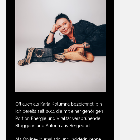
Oft auch als Karla Kolumna bezeichnet, bin
ich bereits seit 2011 die mit einer gehörigen
Portion Energie und Vitalität versprühende
Bloggerin und Autorin aus Bergedorf.
Als Online-Journalistin und Insiderin kenne