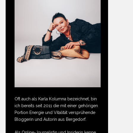
Oft auch als Karla Kolumna bezeichnet, bin
ich bereits seit 2011 die mit einer gehörigen
Portion Energie und Vitalität versprühende
Bloggerin und Autorin aus Bergedorf.
Als Online-Journalistin und Insiderin kenne