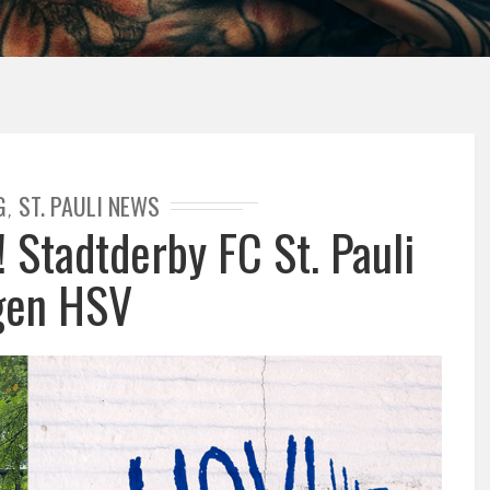
G
ST. PAULI NEWS
,
! Stadtderby FC St. Pauli
gen HSV