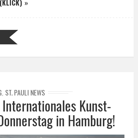
(KLICK) »
G
ST. PAULI NEWS
,
: Internationales Kunst-
b Donnerstag in Hamburg!