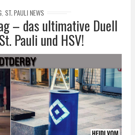
G
ST. PAULI NEWS
,
ag – das ultimative Duell
St. Pauli und HSV!