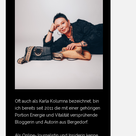
Oft auch als Karla Kolumna bezeichnet, bin
ich bereits seit 2011 die mit einer gehörigen
Portion Energie und Vitalität versprühende
Bloggerin und Autorin aus Bergedorf.
Als Online-Journalistin und Insiderin kenne