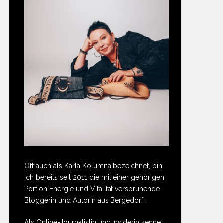
Oft auch als Karla Kolumna bezeichnet, bin
ich bereits seit 2011 die mit einer gehörigen
Portion Energie und Vitalität versprühende
Bloggerin und Autorin aus Bergedorf.
Als Online-Journalistin und Insiderin kenne