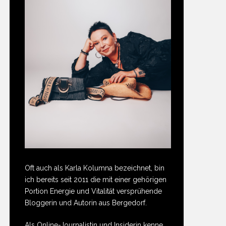
Oft auch als Karla Kolumna bezeichnet, bin
ich bereits seit 2011 die mit einer gehörigen
Portion Energie und Vitalität versprühende
Bloggerin und Autorin aus Bergedorf.
Als Online-Journalistin und Insiderin kenne