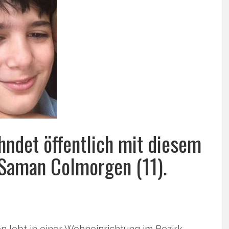
hndet öffentlich mit diesem
 Saman Colmorgen (11).
n lebt in einer Wohneinrichtung im Bezirk