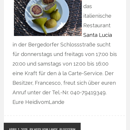
das
italienische
Restaurant
Santa Lucia
in der Bergedorfer Schlossstraße sucht
für donnerstags und freitags von 17:00 bis
20:00 und samstags von 12:00 bis 16:00
eine Kraft für den à la Carte-Service. Der
Besitzer, Francesco, freut sich über euren
Anruf unter der Tel.-Nr. 040-79419349.
Eure HeidivomLande
APRIL 1, 2015
BY HEIDI VOM LANDE, BLOGGERIN