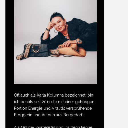
Oft auch als Karla Kolumna bezeichnet, bin
ich bereits seit 2011 die mit einer gehörigen
Portion Energie und Vitalität versprühende
Bloggerin und Autorin aus Bergedorf.
Als Online-Journalistin und Insiderin kenne