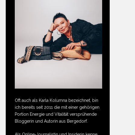
Oft auch als Karla Kolumna bezeichnet, bin
ich bereits seit 2011 die mit einer gehörigen
Portion Energie und Vitalität versprühende
Bloggerin und Autorin aus Bergedorf.
Als Online-Journalistin und Insiderin kenne