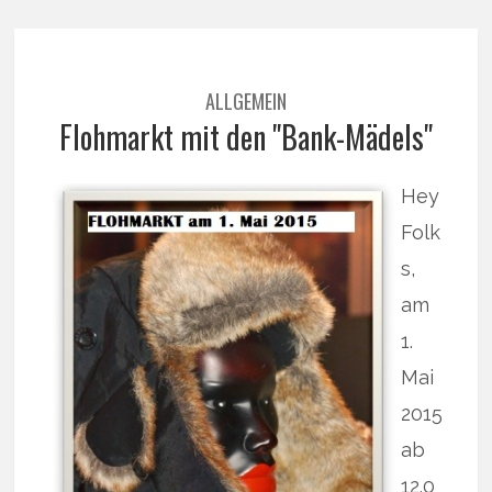
ALLGEMEIN
Flohmarkt mit den "Bank-Mädels"
Hey
Folk
s,
am
1.
Mai
2015
ab
12.0