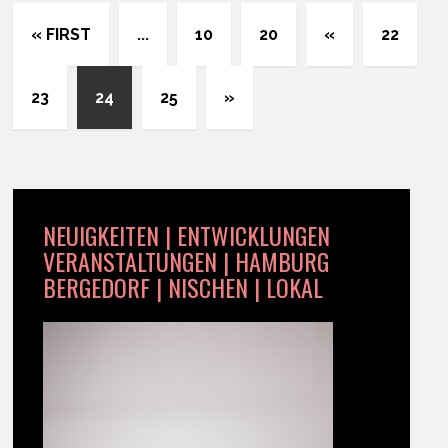
« FIRST
...
10
20
«
22
23
24
25
»
NEUIGKEITEN | ENTWICKLUNGEN
VERANSTALTUNGEN | HAMBURG
BERGEDORF | NISCHEN | LOKAL