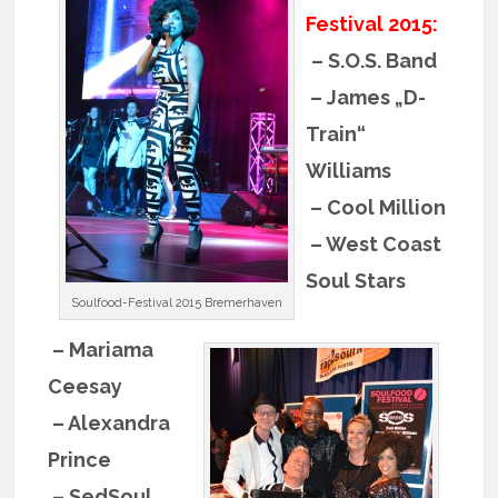
Festival 2015:
– S.O.S. Band
– James „D-
Train“
Williams
– Cool Million
– West Coast
Soul Stars
Soulfood-Festival 2015 Bremerhaven
– Mariama
Ceesay
– Alexandra
Prince
– SedSoul