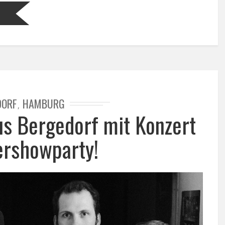
DORF
HAMBURG
,
s Bergedorf mit Konzert
ershowparty!