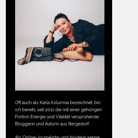
Oft auch als Karla Kolumna bezeichnet, bin
ich bereits seit 2011 die mit einer gehörigen
Portion Energie und Vitalität versprühende
Bloggerin und Autorin aus Bergedorf.
Als Online-Journalistin und Insiderin kenne