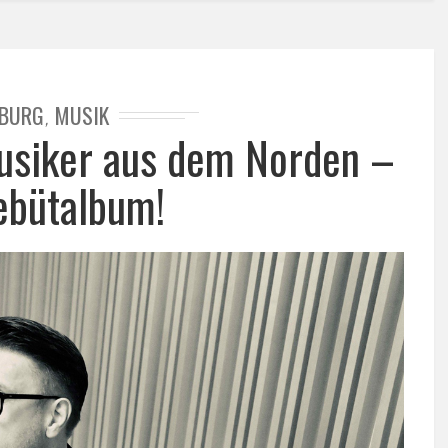
BURG
MUSIK
,
usiker aus dem Norden –
ebütalbum!