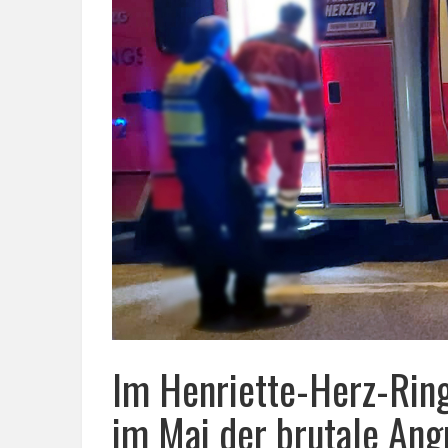
Im Henriette-Herz-Ring
im Mai der brutale Angr