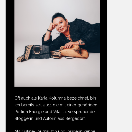
Oft auch als Karla Kolumna bezeichnet, bin
ich bereits seit 2011 die mit einer gehörigen
Portion Energie und Vitalität versprühende
Bloggerin und Autorin aus Bergedorf.
Als Online-Journalistin und Insiderin kenne