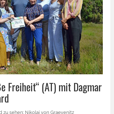
ße Freiheit“ (AT) mit Dagmar
ård
d zu sehen: Nikolai von Graevenitz