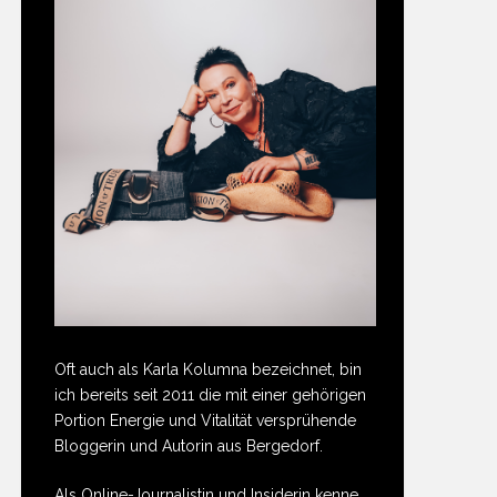
Oft auch als Karla Kolumna bezeichnet, bin
ich bereits seit 2011 die mit einer gehörigen
Portion Energie und Vitalität versprühende
Bloggerin und Autorin aus Bergedorf.
Als Online-Journalistin und Insiderin kenne