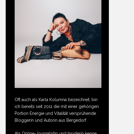
Oft auch als Karla Kolumna bezeichnet, bin
ich bereits seit 2011 die mit einer gehörigen
Portion Energie und Vitalität versprühende
Bloggerin und Autorin aus Bergedorf.
Als Online-Journalistin und Insiderin kenne