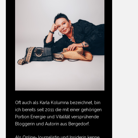
Oft auch als Karla Kolumna bezeichnet, bin
ich bereits seit 2011 die mit einer gehörigen
Portion Energie und Vitalität versprühende
Bloggerin und Autorin aus Bergedorf.
Als Online-Journalistin und Insiderin kenne