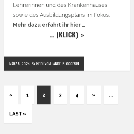
Lehrerinnen und des Krankenhauses
sowie des Ausbildungsplans im Fokus.
Mehr dazu erfahrt ihr hier …
… (KLICK) »
MÄRZ 5, 2024
BY HEIDI VOM LANDE, BLOGGERIN
«
1
2
3
4
»
...
LAST »