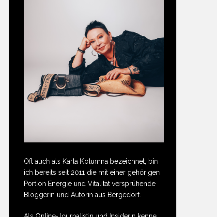
Oft auch als Karla Kolumna bezeichnet, bin
ich bereits seit 2011 die mit einer gehörigen
Portion Energie und Vitalität versprühende
Bloggerin und Autorin aus Bergedorf.
Als Online-Journalistin und Insiderin kenne