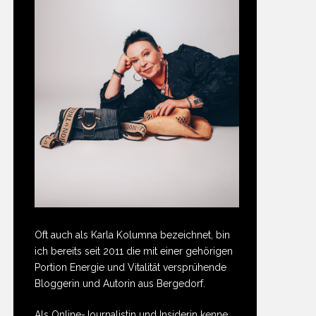
Oft auch als Karla Kolumna bezeichnet, bin
ich bereits seit 2011 die mit einer gehörigen
Portion Energie und Vitalität versprühende
Bloggerin und Autorin aus Bergedorf.
Als Online-Journalistin und Insiderin kenne