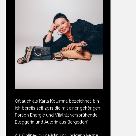
Oft auch als Karla Kolumna bezeichnet, bin
ich bereits seit 2011 die mit einer gehörigen
Portion Energie und Vitalität versprühende
Bloggerin und Autorin aus Bergedorf.
Als Online-Journalistin und Insiderin kenne