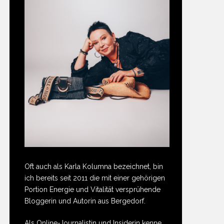
Oft auch als Karla Kolumna bezeichnet, bin
ich bereits seit 2011 die mit einer gehörigen
Portion Energie und Vitalität versprühende
Bloggerin und Autorin aus Bergedorf.
Als Online-Journalistin und Insiderin kenne