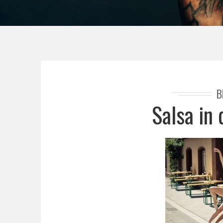
B
Salsa in