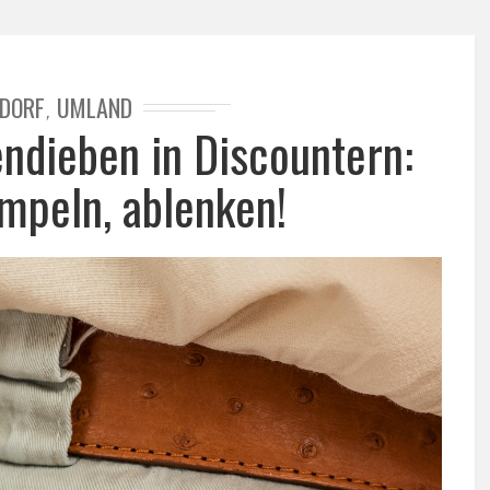
DORF
UMLAND
,
endieben in Discountern:
empeln, ablenken!