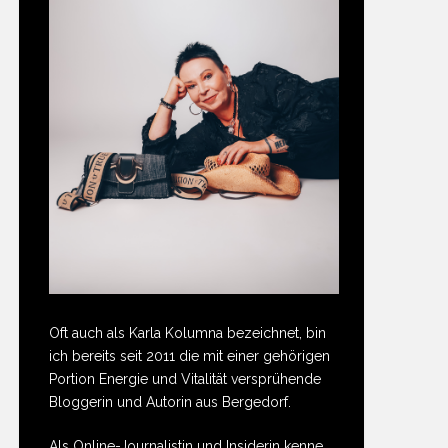
Oft auch als Karla Kolumna bezeichnet, bin
ich bereits seit 2011 die mit einer gehörigen
Portion Energie und Vitalität versprühende
Bloggerin und Autorin aus Bergedorf.
Als Online-Journalistin und Insiderin kenne