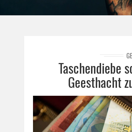
G
Taschendiebe s
Geesthacht z