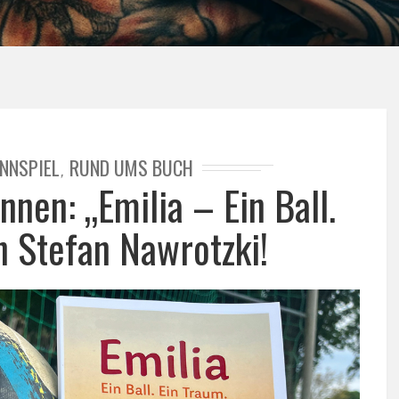
NNSPIEL
RUND UMS BUCH
,
nen: „Emilia – Ein Ball.
n Stefan Nawrotzki!