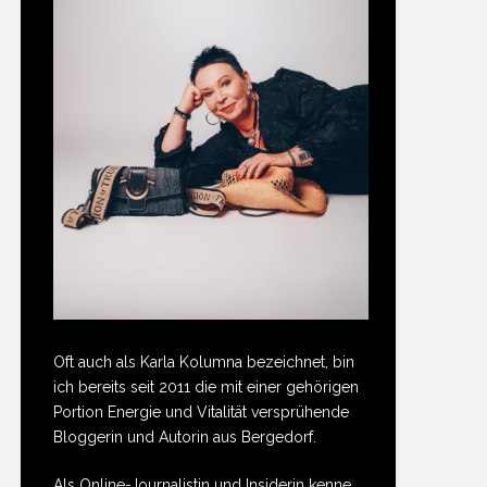
Oft auch als Karla Kolumna bezeichnet, bin
ich bereits seit 2011 die mit einer gehörigen
Portion Energie und Vitalität versprühende
Bloggerin und Autorin aus Bergedorf.
Als Online-Journalistin und Insiderin kenne