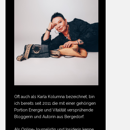
Oft auch als Karla Kolumna bezeichnet, bin
ich bereits seit 2011 die mit einer gehörigen
Portion Energie und Vitalität versprühende
Bloggerin und Autorin aus Bergedorf.
Als Online-Journalistin und Insiderin kenne