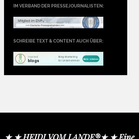
IM VERBAND DER PRESSEJOURNALISTEN:
SCHREIBE TEXT & CONTENT AUCH ÜBER:
★ ★ HEIDI VOM LANDE®★ ★ Eine