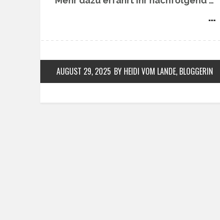
Mehr dazu erfahrt ihr nachfolgend …
… 
AUGUST 29, 2025
BY HEIDI VOM LANDE, BLOGGERIN