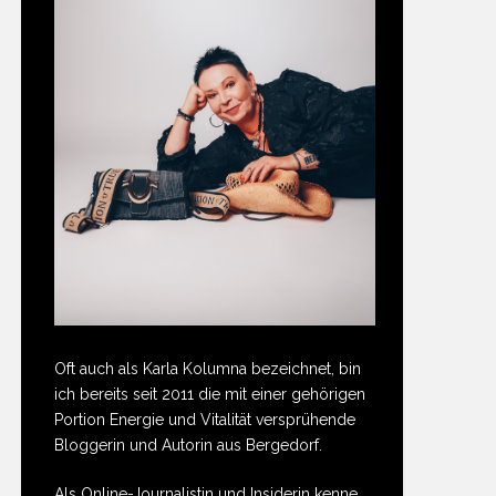
Oft auch als Karla Kolumna bezeichnet, bin
ich bereits seit 2011 die mit einer gehörigen
Portion Energie und Vitalität versprühende
Bloggerin und Autorin aus Bergedorf.
Als Online-Journalistin und Insiderin kenne