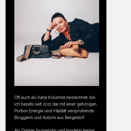
Oft auch als Karla Kolumna bezeichnet, bin
ich bereits seit 2011 die mit einer gehörigen
Portion Energie und Vitalität versprühende
Bloggerin und Autorin aus Bergedorf.
Als Online-Journalistin und Insiderin kenne