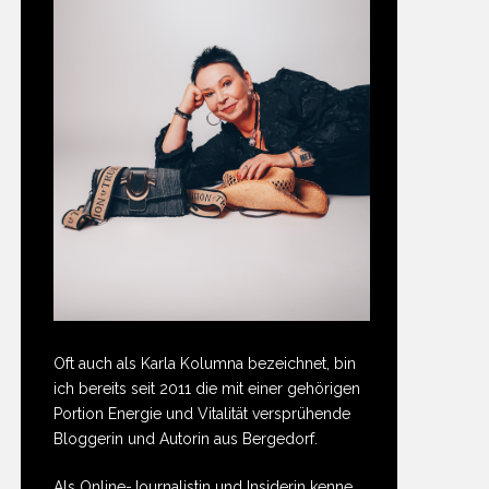
Oft auch als Karla Kolumna bezeichnet, bin
ich bereits seit 2011 die mit einer gehörigen
Portion Energie und Vitalität versprühende
Bloggerin und Autorin aus Bergedorf.
Als Online-Journalistin und Insiderin kenne