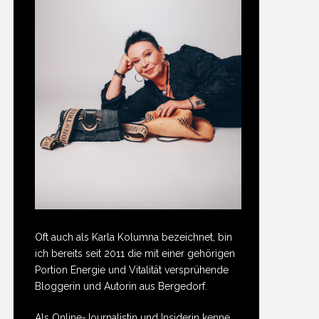
Oft auch als Karla Kolumna bezeichnet, bin
ich bereits seit 2011 die mit einer gehörigen
Portion Energie und Vitalität versprühende
Bloggerin und Autorin aus Bergedorf.
Als Online-Journalistin und Insiderin kenne