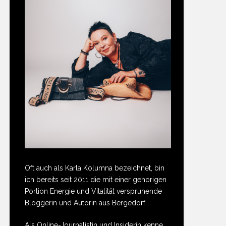
Oft auch als Karla Kolumna bezeichnet, bin
ich bereits seit 2011 die mit einer gehörigen
Portion Energie und Vitalität versprühende
Bloggerin und Autorin aus Bergedorf.
Als Online-Journalistin und Insiderin kenne