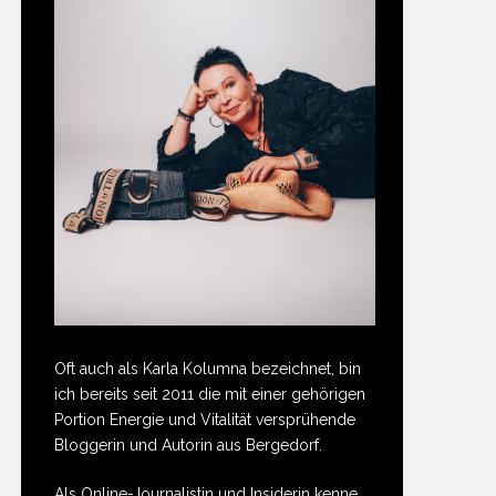
Oft auch als Karla Kolumna bezeichnet, bin
ich bereits seit 2011 die mit einer gehörigen
Portion Energie und Vitalität versprühende
Bloggerin und Autorin aus Bergedorf.
Als Online-Journalistin und Insiderin kenne