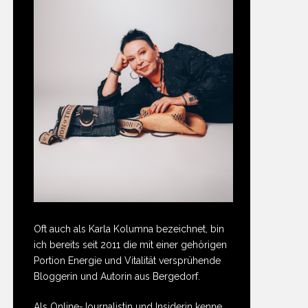
Oft auch als Karla Kolumna bezeichnet, bin
ich bereits seit 2011 die mit einer gehörigen
Portion Energie und Vitalität versprühende
Bloggerin und Autorin aus Bergedorf.
Als Online-Journalistin und Insiderin kenne