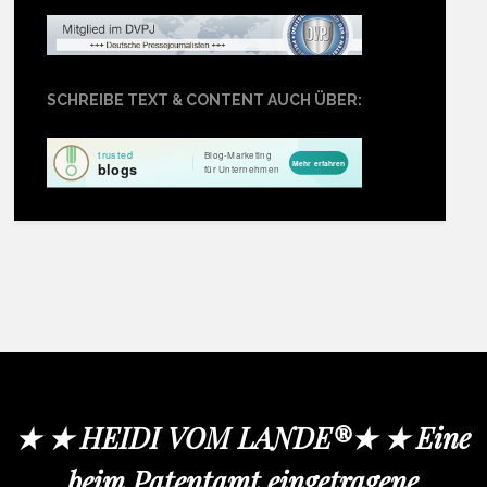
SCHREIBE TEXT & CONTENT AUCH ÜBER:
★ ★ HEIDI VOM LANDE®★ ★ Eine
beim Patentamt eingetragene