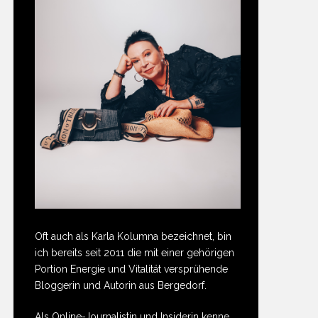
Oft auch als Karla Kolumna bezeichnet, bin
ich bereits seit 2011 die mit einer gehörigen
Portion Energie und Vitalität versprühende
Bloggerin und Autorin aus Bergedorf.
Als Online-Journalistin und Insiderin kenne